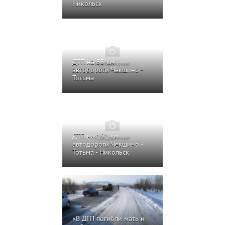
Никольск
ДТП на 53 км
автодороги Чекшино -
Тотьма
ДТП на 191 км
автодороги Чекшино -
Тотьма - Никольск
«В ДТП погибли мать и