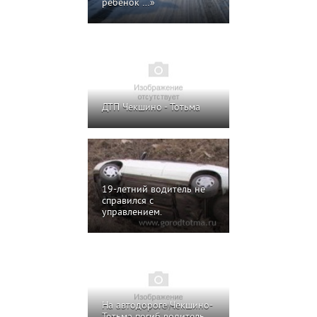
ребенок …»
ДТП Чекшино - Тотьма
19-летний водитель не
справился с
управлением.
На автодороге Чекшино-