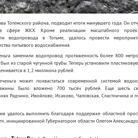
ава Тотемского района, подводит итоги минувшего года. Он от
в сфере ЖКХ. Кроме реализации масштабного проек
ети водопровода в Тотьме, удалось провести мероприя
ства питьевого водоснабжения.
деньга заменили водопровод протяженность более 800 метро
был из старой чугунной трубы. Теперь установили пластиковую
енивается в 1,2 миллиона рублей.
еченьга может похвастаться современной системой водоо
важины. Было вложено 700 тысяч рублей. Еще шесть с
нях Радчино, Ивойлово, Исаково, Чаловская, Сластничиха и п
тия удалось выполнить благодаря поддержке областной про
», инициированной Губернатором области Олегом Александр