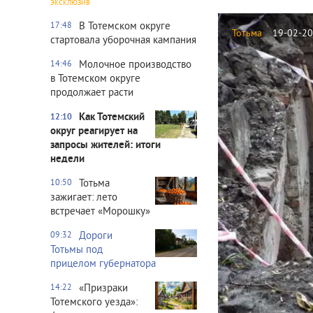
ЭКСКЛЮЗИВ
В Тотемском округе
17:48
Тотьма
19-02-20
стартовала уборочная кампания
Молочное производство
14:46
в Тотемском округе
продолжает расти
Как Тотемский
12:10
округ реагирует на
запросы жителей: итоги
недели
Тотьма
10:50
зажигает: лето
встречает «Морошку»
Дороги
09:32
Тотьмы под
прицелом губернатора
«Призраки
14:22
Тотемского уезда»: