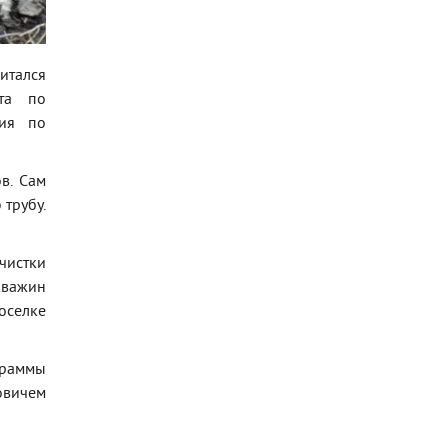
читался
та по
тия по
в. Сам
 трубу.
чистки
кважин
оселке
граммы
овичем