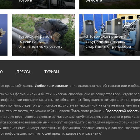
Тотьме
ремонта
Тотемский район
В Тотемском районе
м
готовится к
закупили два новых
отопительному сезону
спортивных тренажера
НО
ПРЕССА
ТУРИЗМ
Все права соблюдены.
Любое копирование
, в т.ч. отдельных частей текстов или изо
акой бы форме и каким бы техническим способом оно не осуществлялось, строго зап
 информации подписчиками ссылки обязательны. Допускается цитирование материало
льной прямой, открытой для поисковых систем гиперссылкой на сайт не ниже, чем во в
ая интернет-газета, где можно найти новости Тотемского района и
Вологодской области
ma.ru не несет ответственности за материалы, опубликованные авторами и редакция
ется абсолютно независимыми и могут не совпадать с взглядами администрации сайт
, включая статьи, могут содержать информацию, предназначенную для пользователе
й от информации, причиняющей вред их здоровью и развитию"