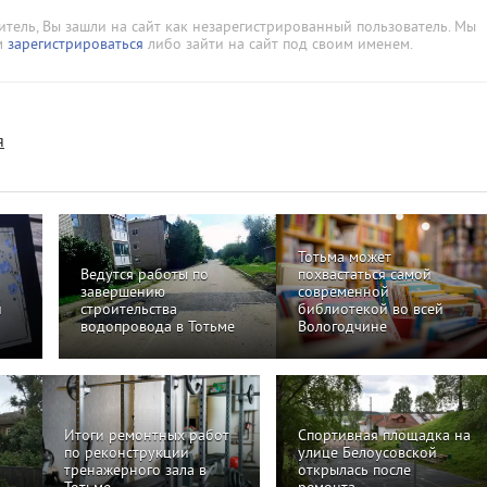
тель, Вы зашли на сайт как незарегистрированный пользователь. Мы
м
зарегистрироваться
либо зайти на сайт под своим именем.
я
Тотьма может
Ведутся работы по
похвастаться самой
завершению
современной
й
строительства
библиотекой во всей
водопровода в Тотьме
Вологодчине
Итоги ремонтных работ
Спортивная площадка на
по реконструкции
улице Белоусовской
тренажерного зала в
открылась после