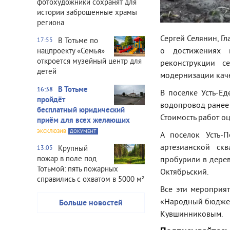
фотохудожники сохранят для
истории заброшенные храмы
региона
Сергей Селянин, Гл
В Тотьме по
17:55
о достижениях 
нацпроекту «Семья»
откроется музейный центр для
реконструкции с
детей
модернизации каче
В Тотьме
16:38
В поселке Усть-Е
пройдёт
водопровод ранее 
бесплатный юридический
Стоимость работ оц
приём для всех желающих
ЭКСКЛЮЗИВ
ДОКУМЕНТ
А поселок Усть-П
артезианской ск
Крупный
13:05
пожар в поле под
пробурили в дерев
Тотьмой: пять пожарных
Октябрьский.
справились с охватом в 5000 м²
Все эти мероприя
«Народный бюджет
Больше новостей
Кувшинниковым.