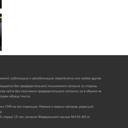
бражений, публикация и републикация, перепечатка или любое другое
рещается без предварительного письменного согласия со стороны
в сайта без получения предварительного согласия, но в объеме не
тором абзаце текста.
ми СМИ на его страницах. Мнения и версии авторов, редакций,
а.
й старше 18 лет, согласно Федерального закона №436-ФЗ от