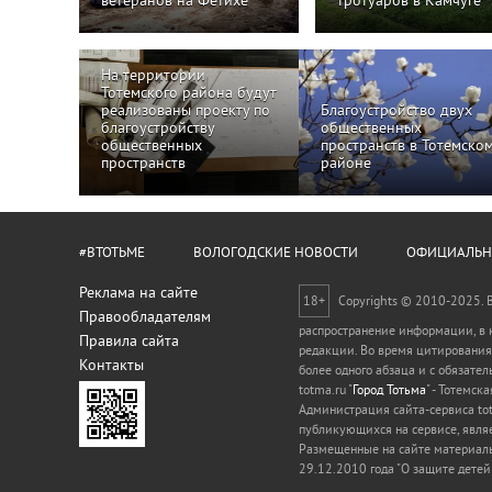
ветеранов на Фетихе
тротуаров в Камчуге
На территории
Тотемского района будут
реализованы проекту по
Благоустройство двух
благоустройству
общественных
общественных
пространств в Тотемско
пространств
районе
#ВТОТЬМЕ
ВОЛОГОДСКИЕ НОВОСТИ
ОФИЦИАЛЬ
Реклама на сайте
18+
Copyrights © 2010-2025. 
Правообладателям
распространение информации, в к
Правила сайта
редакции. Во время цитирования
Контакты
более одного абзаца и с обязате
totma.ru "
Город Тотьма
" - Тотемск
Администрация сайта-сервиса tot
публикующихся на сервисе, явля
Размещенные на сайте материалы
29.12.2010 года "О защите дете