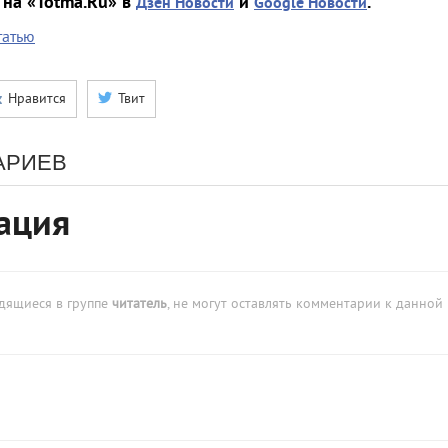
на «Totma.Ru» в
и
.
Дзен Новости
Google Новости
татью
Нравится
Твит
АРИЕВ
ация
одящиеся в группе
читатель
, не могут оставлять комментарии к данной