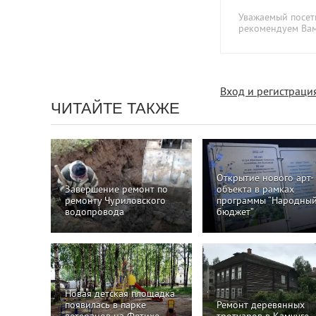
Уважаемый посети
рекомендуем Ва
Вход и регистраци
ЧИТАЙТЕ ТАКЖЕ
Открытие нового арт-
Завершение ремонт по
объекта в рамках
ремонту Чуриловского
программы “Народны
водопровода
бюджет”
Новая детская площадка
появилась в парке
Ремонт деревянных