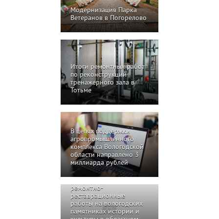
Модернизация Парка
Ветеранов в Погорелово
Итоги ремонтных работ
по реконструкции
тренажерного зала в
Тотьме
В целях поддержки
агропромышленного
комплекса Вологодской
области направлено 3
миллиарда рублей
В 2008 году на
ремонтно-
реставрационные
работы на вологодских
памятниках истории и