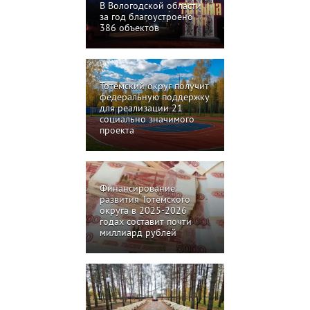
В Вологодской области
за год благоустроено
386 объектов
Тотемский округ получит
федеральную поддержку
для реализации 21
социально значимого
проекта
Финансирование
развития Тотемского
округа в 2025-2026
годах составит почти
миллиард рублей