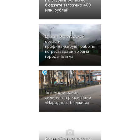
культуры в областном
бюджете заложено 400
млн. рублей
Власти Вологодской
области
профинансируют работы
по реставрации храма
города Тотьма
Тотемский район
лидирует в реализации
«Народного бюджета»
Более 170 вологодских