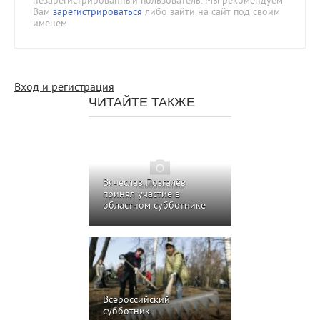
незарегистрированный пользователь. Мы рекомендуем
Вам
зарегистрироваться
либо зайти на сайт под своим
именем.
Вход и регистрация
ЧИТАЙТЕ ТАКЖЕ
Вячеслав Позгалёв
принял участие в
областном субботнике
Всероссийский
субботник