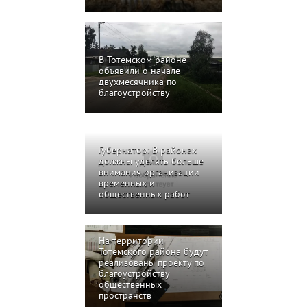
В Тотемском районе
объявили о начале
двухмесячника по
благоустройству
Губернатор: В районах
должны уделять больше
внимания организации
временных и
общественных работ
На территории
Тотемского района будут
реализованы проекту по
благоустройству
общественных
пространств