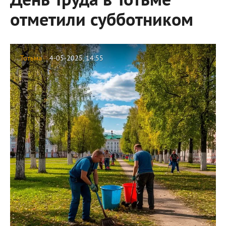
День Труда в Тотьме
отметили субботником
Тотьма
4-05-2025, 14:55