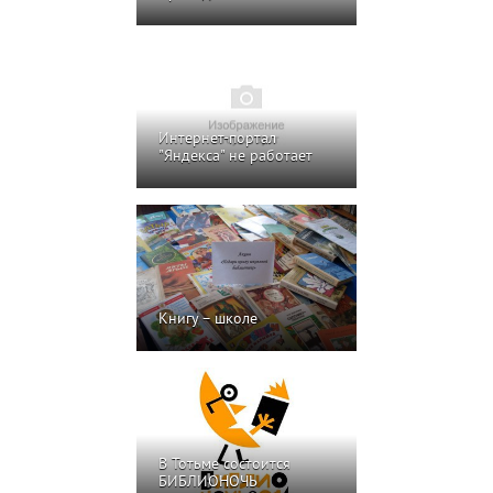
Интернет-портал
"Яндекса" не работает
Книгу – школе
В Тотьме состоится
БИБЛИОНОЧЬ