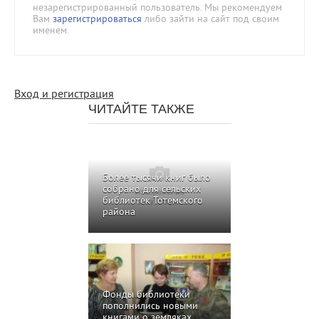
незарегистрированный пользователь. Мы рекомендуем
Вам
зарегистрироваться
либо зайти на сайт под своим
именем.
Вход и регистрация
ЧИТАЙТЕ ТАКЖЕ
Более тысячи книг было
собрано для сельских
библиотек Тотемского
района
Фонды библиотеки
пополнились новыми
книгами о земляках