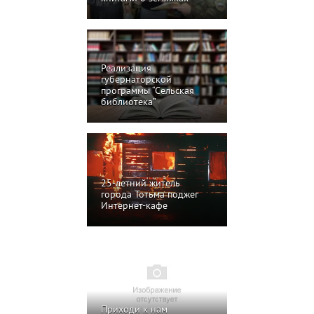
Реализация
губернаторской
программы “Сельская
библиотека”
25-летний житель
города Тотьма поджег
Интернет-кафе
Приходи к нам